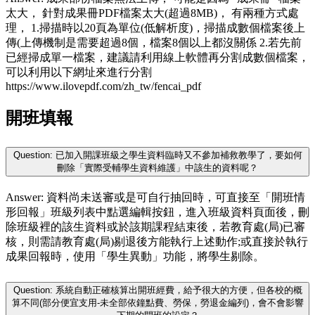
太大， 針對成果冊PDF檔案太大(超過8MB)， 有兩種方式處
理， 1.掃描時以20頁為單位(低解析度)，掃描成數個檔案後上
傳(上傳機制是需要超過8個，檔案8個以上都沒關係 2.若先前
已經掃成單一檔案，建議請利用線上軟體再分割成數個檔案，
可以利用以下網址來進行分割
https://www.ilovepdf.com/zh_tw/fencai_pdf
開班填報
Question: 已加入開課班級之學生資料臨時又不參加補救教學了，要如何
刪除「實際受輔學生資料維護」中該生的資料呢？
Answer: 資料尚未送審或是可自行抽回時，可直接至「開班情
形回報」班級列表中點選編輯按鈕，進入班級資料頁面後，刪
除班級裡的該生資料或於該期課程結束後，若教育處(局)已審
核，則需請教育處(局)剔退後方能執行上述動作;或直接於執行
成果回報時，使用「學生異動」功能，將學生剔除。
Question: 系統自動正確核算出開班經費，給予很大的方便，但各校的概
算不同(部分便宜支用-未全部依鐘點費、勞保，勞退金編列)，會不會影響