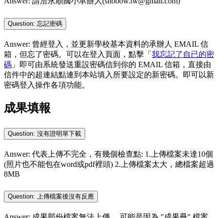
Answer: 請洽永順國小承辦人(shooow.tw@gmail.com)
Question: 忘記密碼
Answer: 曾經登入，並更新學校基本資料的承辦人 EMAIL 信
箱，但忘了密碼。可以在登入頁面，點擊「
我忘記了自已的密
碼
」即可由系統發送重設密碼信到你的 EMAIL 信箱，直接由
信件中的超連結點連到本站填入所要設定的新密碼。即可以新
密碼登入操作各項功能。
成果填報
Question: 沒有證明單下載
Answer: 代表上傳不完全，有幾個檢查點: 1.上傳檔案未達10個
(照片也不能包在word或pdf裡頭) 2.上傳檔案太大，總檔案超過
8MB
Question: 上傳檔案後沒有反應
Answer: 成果部份檔案無法上傳， 可能是因為 "成果冊" 檔案