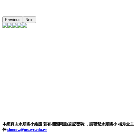
Previous
Next
本網頁由永順國小維護 若有相關問題(忘記密碼)，請聯繫永順國小 楊秀全主
任
shooow@ms.tyc.edu.tw