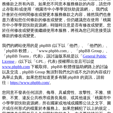
務條款之所有內容。如果您不同意本服務條款的內容，請您停
止存取和/或使用「桃園市中小學學習扶助資源網」。我們或
許會於任何時間修改或變更本服務條款之內容，雖然我們也會
盡力通知您任何條款的修改或變更，但仍建議您在使用「桃園
市中小學學習扶助資源網」時隨時注意是否有修改或變更。您
於任何修改或變更後繼續使用本服務，將視為您已同意接受該
條款的修改或變更。
我們的網站使用的是 phpBB (以下以「他們」、「他們的」、
「phpBB 軟體」、「www.phpbb.com」、「phpBB Group」、
「phpBB Teams」代表)，該討論版系統是以「
General Public
License
」(以下以「GPL」代表) 授權釋出並且可以從
www.phpbb.com
下載取得。phpBB 軟體僅協助網路上的討論
以及交流，phpBB Group 無須對我們允許或不允許的內容或行
為舉止負責。如果您想知道更多有關 phpBB 的資訊，請前
往：
https://www.phpbb.com/
。
您同意不發表任何誹謗、侮辱、具威脅性、攻擊性、不雅、猥
褻、不實、違反公共秩序或善良風俗、或其他違反「桃園市中
小學學習扶助資源網」所在國家或地域或國際公法之文字、圖
片或任何形式的檔案於本服務上。如果您觸犯了以上的規定，