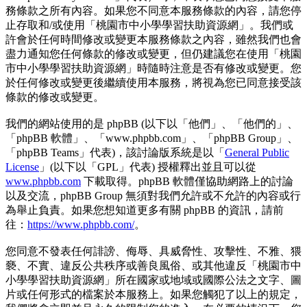
務條款之所有內容。如果您不同意本服務條款的內容，請您停
止存取和/或使用「桃園市中小學學習扶助資源網」。我們或
許會於任何時間修改或變更本服務條款之內容，雖然我們也會
盡力通知您任何條款的修改或變更，但仍建議您在使用「桃園
市中小學學習扶助資源網」時隨時注意是否有修改或變更。您
於任何修改或變更後繼續使用本服務，將視為您已同意接受該
條款的修改或變更。
我們的網站使用的是 phpBB (以下以「他們」、「他們的」、
「phpBB 軟體」、「www.phpbb.com」、「phpBB Group」、
「phpBB Teams」代表)，該討論版系統是以「
General Public
License
」(以下以「GPL」代表) 授權釋出並且可以從
www.phpbb.com
下載取得。phpBB 軟體僅協助網路上的討論
以及交流，phpBB Group 無須對我們允許或不允許的內容或行
為舉止負責。如果您想知道更多有關 phpBB 的資訊，請前
往：
https://www.phpbb.com/
。
您同意不發表任何誹謗、侮辱、具威脅性、攻擊性、不雅、猥
褻、不實、違反公共秩序或善良風俗、或其他違反「桃園市中
小學學習扶助資源網」所在國家或地域或國際公法之文字、圖
片或任何形式的檔案於本服務上。如果您觸犯了以上的規定，