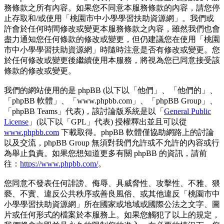
務條款之所有內容。如果您不同意本服務條款的內容，請您停
止存取和/或使用「桃園市中小學學習扶助資源網」。我們或
許會於任何時間修改或變更本服務條款之內容，雖然我們也會
盡力通知您任何條款的修改或變更，但仍建議您在使用「桃園
市中小學學習扶助資源網」時隨時注意是否有修改或變更。您
於任何修改或變更後繼續使用本服務，將視為您已同意接受該
條款的修改或變更。
我們的網站使用的是 phpBB (以下以「他們」、「他們的」、
「phpBB 軟體」、「www.phpbb.com」、「phpBB Group」、
「phpBB Teams」代表)，該討論版系統是以「
General Public
License
」(以下以「GPL」代表) 授權釋出並且可以從
www.phpbb.com
下載取得。phpBB 軟體僅協助網路上的討論
以及交流，phpBB Group 無須對我們允許或不允許的內容或行
為舉止負責。如果您想知道更多有關 phpBB 的資訊，請前
往：
https://www.phpbb.com/
。
您同意不發表任何誹謗、侮辱、具威脅性、攻擊性、不雅、猥
褻、不實、違反公共秩序或善良風俗、或其他違反「桃園市中
小學學習扶助資源網」所在國家或地域或國際公法之文字、圖
片或任何形式的檔案於本服務上。如果您觸犯了以上的規定，