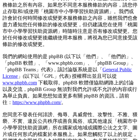
務條款之所有內容。如果您不同意本服務條款的內容，請您停
止存取和/或使用「桃園市中小學學習扶助資源網」。我們或
許會於任何時間修改或變更本服務條款之內容，雖然我們也會
盡力通知您任何條款的修改或變更，但仍建議您在使用「桃園
市中小學學習扶助資源網」時隨時注意是否有修改或變更。您
於任何修改或變更後繼續使用本服務，將視為您已同意接受該
條款的修改或變更。
我們的網站使用的是 phpBB (以下以「他們」、「他們的」、
「phpBB 軟體」、「www.phpbb.com」、「phpBB Group」、
「phpBB Teams」代表)，該討論版系統是以「
General Public
License
」(以下以「GPL」代表) 授權釋出並且可以從
www.phpbb.com
下載取得。phpBB 軟體僅協助網路上的討論
以及交流，phpBB Group 無須對我們允許或不允許的內容或行
為舉止負責。如果您想知道更多有關 phpBB 的資訊，請前
往：
https://www.phpbb.com/
。
您同意不發表任何誹謗、侮辱、具威脅性、攻擊性、不雅、猥
褻、不實、違反公共秩序或善良風俗、或其他違反「桃園市中
小學學習扶助資源網」所在國家或地域或國際公法之文字、圖
片或任何形式的檔案於本服務上。如果您觸犯了以上的規定，