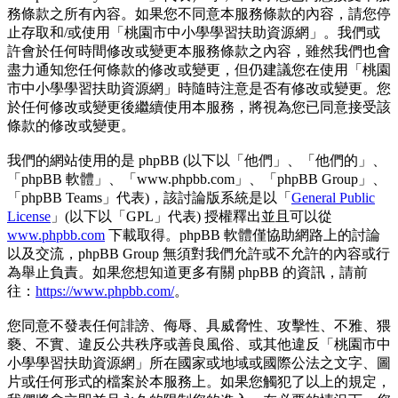
務條款之所有內容。如果您不同意本服務條款的內容，請您停
止存取和/或使用「桃園市中小學學習扶助資源網」。我們或
許會於任何時間修改或變更本服務條款之內容，雖然我們也會
盡力通知您任何條款的修改或變更，但仍建議您在使用「桃園
市中小學學習扶助資源網」時隨時注意是否有修改或變更。您
於任何修改或變更後繼續使用本服務，將視為您已同意接受該
條款的修改或變更。
我們的網站使用的是 phpBB (以下以「他們」、「他們的」、
「phpBB 軟體」、「www.phpbb.com」、「phpBB Group」、
「phpBB Teams」代表)，該討論版系統是以「
General Public
License
」(以下以「GPL」代表) 授權釋出並且可以從
www.phpbb.com
下載取得。phpBB 軟體僅協助網路上的討論
以及交流，phpBB Group 無須對我們允許或不允許的內容或行
為舉止負責。如果您想知道更多有關 phpBB 的資訊，請前
往：
https://www.phpbb.com/
。
您同意不發表任何誹謗、侮辱、具威脅性、攻擊性、不雅、猥
褻、不實、違反公共秩序或善良風俗、或其他違反「桃園市中
小學學習扶助資源網」所在國家或地域或國際公法之文字、圖
片或任何形式的檔案於本服務上。如果您觸犯了以上的規定，