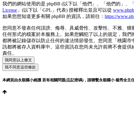
我們的網站使用的是 phpBB (以下以「他們」、「他們的」、「phpB
License
」(以下以「GPL」代表) 授權釋出並且可以從
www.phpb
如果您想知道更多有關 phpBB 的資訊，請前往：
https://www.p
您同意不發表任何誹謗、侮辱、具威脅性、攻擊性、不雅、猥
任何形式的檔案於本服務上。如果您觸犯了以上的規定，我們將會
都將被記錄儲存以防止任何的違法情節發生。您同意「桃園市
訊都將被存入資料庫中。這些資訊在您尚未允許前將不會提供給
責任。
本網頁由永順國小維護 若有相關問題(忘記密碼)，請聯繫永順國小 楊秀全主