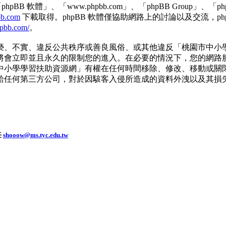
B 軟體」、「www.phpbb.com」、「phpBB Group」、「p
b.com
下載取得。phpBB 軟體僅協助網路上的討論以及交流，ph
hpbb.com/
。
褻、不實、違反公共秩序或善良風俗、或其他違反「桃園市中小
立即並且永久的限制您的進入。在必要的情況下，您的網路服務業者 
中小學學習扶助資源網」有權在任何時間移除、修改、移動或關
任何第三方公司，對於因駭客入侵所造成的資料外洩以及其損失，
任
shooow@ms.tyc.edu.tw