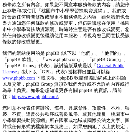
務條款之所有內容。如果您不同意本服務條款的內容，請您停
止存取和/或使用「桃園市中小學學習扶助資源網」。我們或
許會於任何時間修改或變更本服務條款之內容，雖然我們也會
盡力通知您任何條款的修改或變更，但仍建議您在使用「桃園
市中小學學習扶助資源網」時隨時注意是否有修改或變更。您
於任何修改或變更後繼續使用本服務，將視為您已同意接受該
條款的修改或變更。
我們的網站使用的是 phpBB (以下以「他們」、「他們的」、
「phpBB 軟體」、「www.phpbb.com」、「phpBB Group」、
「phpBB Teams」代表)，該討論版系統是以「
General Public
License
」(以下以「GPL」代表) 授權釋出並且可以從
www.phpbb.com
下載取得。phpBB 軟體僅協助網路上的討論
以及交流，phpBB Group 無須對我們允許或不允許的內容或行
為舉止負責。如果您想知道更多有關 phpBB 的資訊，請前
往：
https://www.phpbb.com/
。
您同意不發表任何誹謗、侮辱、具威脅性、攻擊性、不雅、猥
褻、不實、違反公共秩序或善良風俗、或其他違反「桃園市中
小學學習扶助資源網」所在國家或地域或國際公法之文字、圖
片或任何形式的檔案於本服務上。如果您觸犯了以上的規定，