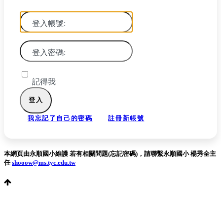
登入帳號:
登入密碼:
記得我
我忘記了自己的密碼
註冊新帳號
本網頁由永順國小維護 若有相關問題(忘記密碼)，請聯繫永順國小 楊秀全主
任
shooow@ms.tyc.edu.tw