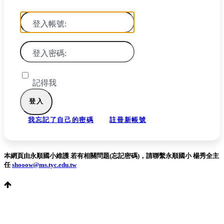
登入帳號:
登入密碼:
記得我
我忘記了自己的密碼
註冊新帳號
本網頁由永順國小維護 若有相關問題(忘記密碼)，請聯繫永順國小 楊秀全主
任
shooow@ms.tyc.edu.tw