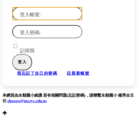
登入帳號:
登入密碼:
記得我
我忘記了自己的密碼
註冊新帳號
本網頁由永順國小維護 若有相關問題(忘記密碼)，請聯繫永順國小 楊秀全主
任
shooow@ms.tyc.edu.tw