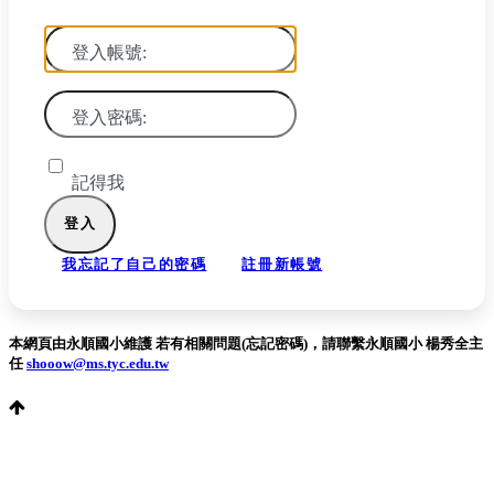
登入帳號:
登入密碼:
記得我
我忘記了自己的密碼
註冊新帳號
本網頁由永順國小維護 若有相關問題(忘記密碼)，請聯繫永順國小 楊秀全主
任
shooow@ms.tyc.edu.tw