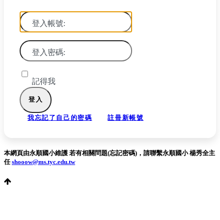
登入帳號:
登入密碼:
記得我
我忘記了自己的密碼
註冊新帳號
本網頁由永順國小維護 若有相關問題(忘記密碼)，請聯繫永順國小 楊秀全主
任
shooow@ms.tyc.edu.tw