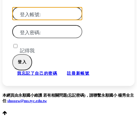
登入帳號:
登入密碼:
記得我
我忘記了自己的密碼
註冊新帳號
本網頁由永順國小維護 若有相關問題(忘記密碼)，請聯繫永順國小 楊秀全主
任
shooow@ms.tyc.edu.tw