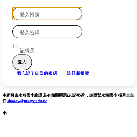
登入帳號:
登入密碼:
記得我
我忘記了自己的密碼
註冊新帳號
本網頁由永順國小維護 若有相關問題(忘記密碼)，請聯繫永順國小 楊秀全主
任
shooow@ms.tyc.edu.tw