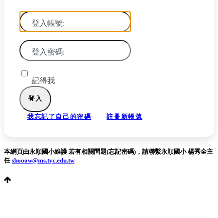
登入帳號:
登入密碼:
記得我
我忘記了自己的密碼
註冊新帳號
本網頁由永順國小維護 若有相關問題(忘記密碼)，請聯繫永順國小 楊秀全主
任
shooow@ms.tyc.edu.tw