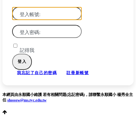
登入帳號:
登入密碼:
記得我
我忘記了自己的密碼
註冊新帳號
本網頁由永順國小維護 若有相關問題(忘記密碼)，請聯繫永順國小 楊秀全主
任
shooow@ms.tyc.edu.tw