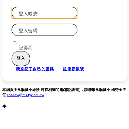
登入帳號:
登入密碼:
記得我
我忘記了自己的密碼
註冊新帳號
本網頁由永順國小維護 若有相關問題(忘記密碼)，請聯繫永順國小 楊秀全主
任
shooow@ms.tyc.edu.tw