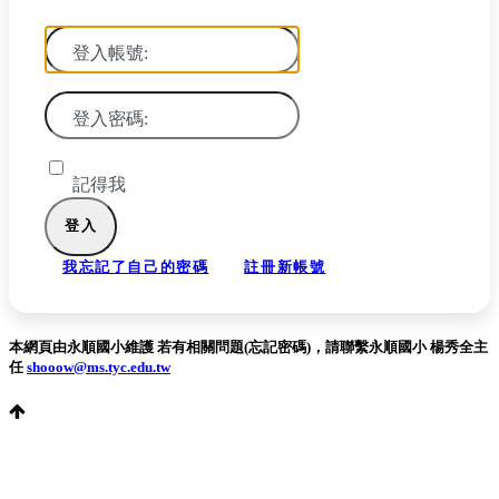
登入帳號:
登入密碼:
記得我
我忘記了自己的密碼
註冊新帳號
本網頁由永順國小維護 若有相關問題(忘記密碼)，請聯繫永順國小 楊秀全主
任
shooow@ms.tyc.edu.tw