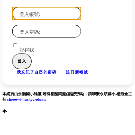
登入帳號:
登入密碼:
記得我
我忘記了自己的密碼
註冊新帳號
本網頁由永順國小維護 若有相關問題(忘記密碼)，請聯繫永順國小 楊秀全主
任
shooow@ms.tyc.edu.tw