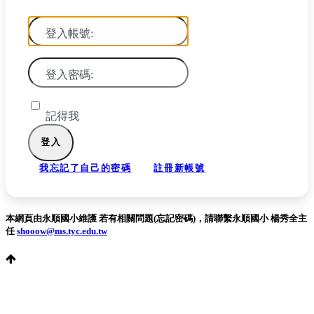
登入帳號:
登入密碼:
記得我
我忘記了自己的密碼
註冊新帳號
本網頁由永順國小維護 若有相關問題(忘記密碼)，請聯繫永順國小 楊秀全主
任
shooow@ms.tyc.edu.tw