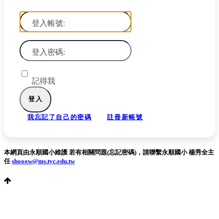
登入帳號:
登入密碼:
記得我
我忘記了自己的密碼
註冊新帳號
本網頁由永順國小維護 若有相關問題(忘記密碼)，請聯繫永順國小 楊秀全主
任
shooow@ms.tyc.edu.tw