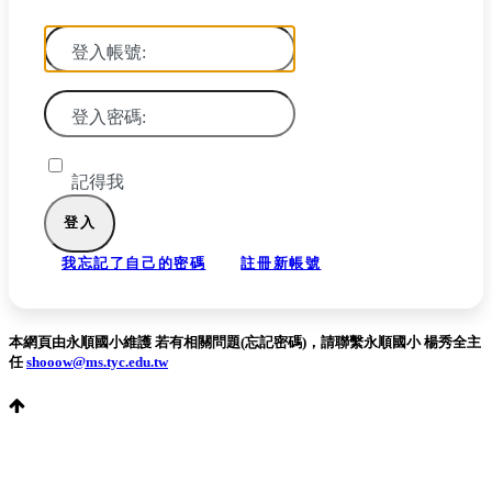
登入帳號:
登入密碼:
記得我
我忘記了自己的密碼
註冊新帳號
本網頁由永順國小維護 若有相關問題(忘記密碼)，請聯繫永順國小 楊秀全主
任
shooow@ms.tyc.edu.tw