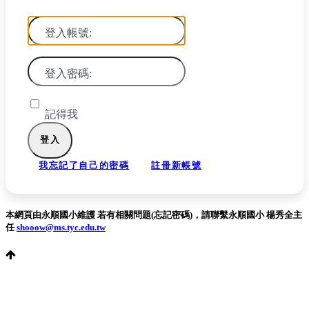
登入帳號:
登入密碼:
記得我
我忘記了自己的密碼
註冊新帳號
本網頁由永順國小維護 若有相關問題(忘記密碼)，請聯繫永順國小 楊秀全主
任
shooow@ms.tyc.edu.tw