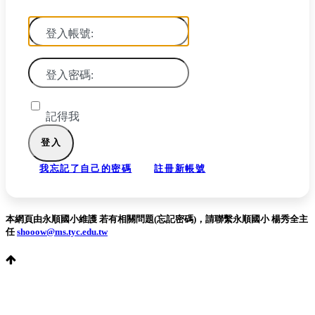
登入帳號:
登入密碼:
記得我
我忘記了自己的密碼
註冊新帳號
本網頁由永順國小維護 若有相關問題(忘記密碼)，請聯繫永順國小 楊秀全主
任
shooow@ms.tyc.edu.tw