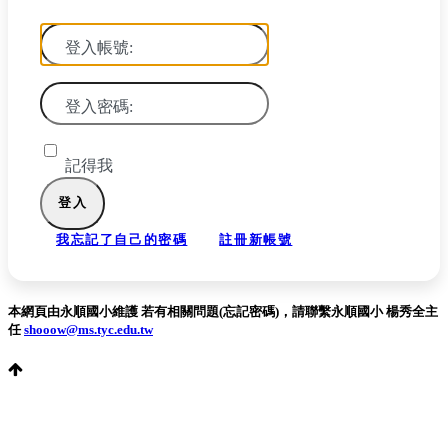
登入帳號:
登入密碼:
記得我
我忘記了自己的密碼
註冊新帳號
本網頁由永順國小維護 若有相關問題(忘記密碼)，請聯繫永順國小 楊秀全主
任
shooow@ms.tyc.edu.tw