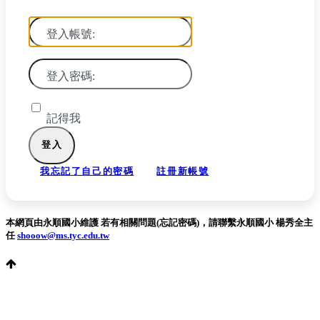
登入帳號:
登入密碼:
記得我
我忘記了自己的密碼
註冊新帳號
本網頁由永順國小維護 若有相關問題(忘記密碼)，請聯繫永順國小 楊秀全主
任
shooow@ms.tyc.edu.tw