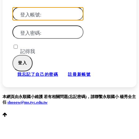
登入帳號:
登入密碼:
記得我
我忘記了自己的密碼
註冊新帳號
本網頁由永順國小維護 若有相關問題(忘記密碼)，請聯繫永順國小 楊秀全主
任
shooow@ms.tyc.edu.tw