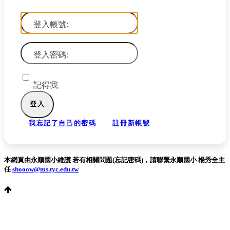
登入帳號:
登入密碼:
記得我
我忘記了自己的密碼
註冊新帳號
本網頁由永順國小維護 若有相關問題(忘記密碼)，請聯繫永順國小 楊秀全主
任
shooow@ms.tyc.edu.tw