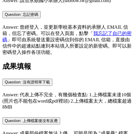
Answer: 請洽永順國小承辦人(shooow.tw@gmail.com)
Question: 忘記密碼
Answer: 曾經登入，並更新學校基本資料的承辦人 EMAIL 信
箱，但忘了密碼。可以在登入頁面，點擊「
我忘記了自已的密
碼
」即可由系統發送重設密碼信到你的 EMAIL 信箱，直接由
信件中的超連結點連到本站填入所要設定的新密碼。即可以新
密碼登入操作各項功能。
成果填報
Question: 沒有證明單下載
Answer: 代表上傳不完全，有幾個檢查點: 1.上傳檔案未達10個
(照片也不能包在word或pdf裡頭) 2.上傳檔案太大，總檔案超過
8MB
Question: 上傳檔案後沒有反應
Answer: 成果部份檔案無法上傳， 可能是因為 "成果冊" 檔案