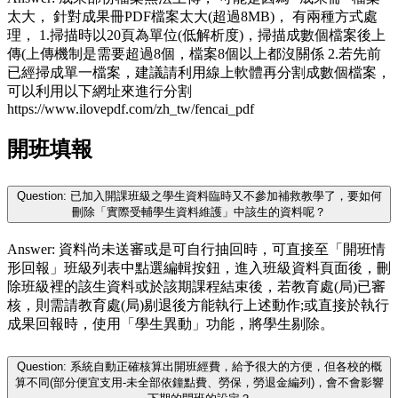
太大， 針對成果冊PDF檔案太大(超過8MB)， 有兩種方式處
理， 1.掃描時以20頁為單位(低解析度)，掃描成數個檔案後上
傳(上傳機制是需要超過8個，檔案8個以上都沒關係 2.若先前
已經掃成單一檔案，建議請利用線上軟體再分割成數個檔案，
可以利用以下網址來進行分割
https://www.ilovepdf.com/zh_tw/fencai_pdf
開班填報
Question: 已加入開課班級之學生資料臨時又不參加補救教學了，要如何
刪除「實際受輔學生資料維護」中該生的資料呢？
Answer: 資料尚未送審或是可自行抽回時，可直接至「開班情
形回報」班級列表中點選編輯按鈕，進入班級資料頁面後，刪
除班級裡的該生資料或於該期課程結束後，若教育處(局)已審
核，則需請教育處(局)剔退後方能執行上述動作;或直接於執行
成果回報時，使用「學生異動」功能，將學生剔除。
Question: 系統自動正確核算出開班經費，給予很大的方便，但各校的概
算不同(部分便宜支用-未全部依鐘點費、勞保，勞退金編列)，會不會影響