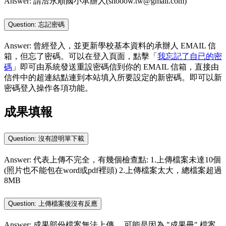
Answer: 請洽永順國小承辦人(shooow.tw@gmail.com)
Question: 忘記密碼
Answer: 曾經登入，並更新學校基本資料的承辦人 EMAIL 信
箱，但忘了密碼。可以在登入頁面，點擊「
我忘記了自已的密
碼
」即可由系統發送重設密碼信到你的 EMAIL 信箱，直接由
信件中的超連結點連到本站填入所要設定的新密碼。即可以新
密碼登入操作各項功能。
成果填報
Question: 沒有證明單下載
Answer: 代表上傳不完全，有幾個檢查點: 1.上傳檔案未達10個
(照片也不能包在word或pdf裡頭) 2.上傳檔案太大，總檔案超過
8MB
Question: 上傳檔案後沒有反應
Answer: 成果部份檔案無法上傳， 可能是因為 "成果冊" 檔案