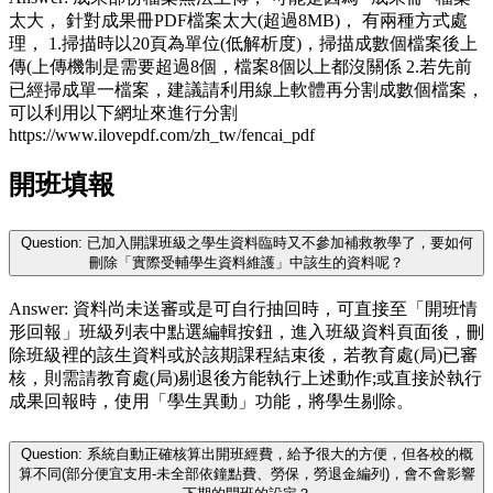
太大， 針對成果冊PDF檔案太大(超過8MB)， 有兩種方式處
理， 1.掃描時以20頁為單位(低解析度)，掃描成數個檔案後上
傳(上傳機制是需要超過8個，檔案8個以上都沒關係 2.若先前
已經掃成單一檔案，建議請利用線上軟體再分割成數個檔案，
可以利用以下網址來進行分割
https://www.ilovepdf.com/zh_tw/fencai_pdf
開班填報
Question: 已加入開課班級之學生資料臨時又不參加補救教學了，要如何
刪除「實際受輔學生資料維護」中該生的資料呢？
Answer: 資料尚未送審或是可自行抽回時，可直接至「開班情
形回報」班級列表中點選編輯按鈕，進入班級資料頁面後，刪
除班級裡的該生資料或於該期課程結束後，若教育處(局)已審
核，則需請教育處(局)剔退後方能執行上述動作;或直接於執行
成果回報時，使用「學生異動」功能，將學生剔除。
Question: 系統自動正確核算出開班經費，給予很大的方便，但各校的概
算不同(部分便宜支用-未全部依鐘點費、勞保，勞退金編列)，會不會影響