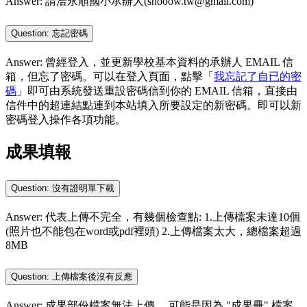
Answer: 請洽永順國小承辦人(shooow.tw@gmail.com)
Question: 忘記密碼
Answer: 曾經登入，並更新學校基本資料的承辦人 EMAIL 信
箱，但忘了密碼。可以在登入頁面，點擊「
我忘記了自已的密
碼
」即可由系統發送重設密碼信到你的 EMAIL 信箱，直接由
信件中的超連結點連到本站填入所要設定的新密碼。即可以新
密碼登入操作各項功能。
成果填報
Question: 沒有證明單下載
Answer: 代表上傳不完全，有幾個檢查點: 1.上傳檔案未達10個
(照片也不能包在word或pdf裡頭) 2.上傳檔案太大，總檔案超過
8MB
Question: 上傳檔案後沒有反應
Answer: 成果部份檔案無法上傳， 可能是因為 "成果冊" 檔案