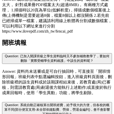
太大， 針對成果冊PDF檔案太大(超過8MB)， 有兩種方式處
理， 1.掃描時以20頁為單位(低解析度)，掃描成數個檔案後上
傳(上傳機制是需要超過8個，檔案8個以上都沒關係 2.若先前
已經掃成單一檔案，建議請利用線上軟體再分割成數個檔案，
可以利用以下網址來進行分割
https://www.ilovepdf.com/zh_tw/fencai_pdf
開班填報
Question: 已加入開課班級之學生資料臨時又不參加補救教學了，要如何
刪除「實際受輔學生資料維護」中該生的資料呢？
Answer: 資料尚未送審或是可自行抽回時，可直接至「開班情
形回報」班級列表中點選編輯按鈕，進入班級資料頁面後，刪
除班級裡的該生資料或於該期課程結束後，若教育處(局)已審
核，則需請教育處(局)剔退後方能執行上述動作;或直接於執行
成果回報時，使用「學生異動」功能，將學生剔除。
Question: 系統自動正確核算出開班經費，給予很大的方便，但各校的概
算不同(部分便宜支用-未全部依鐘點費、勞保，勞退金編列)，會不會影響