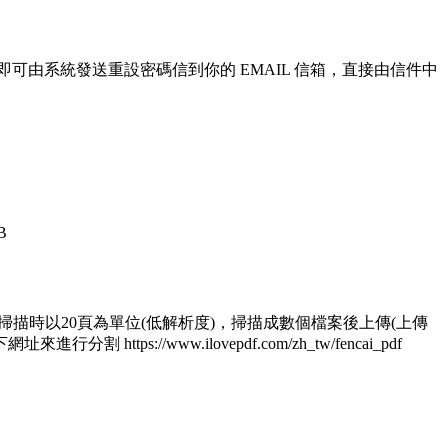
即可由系統發送重設密碼信到你的 EMAIL 信箱，直接由信件中
B
 1.掃描時以20頁為單位(低解析度)，掃描成數個檔案後上傳(上傳
/www.ilovepdf.com/zh_tw/fencai_pdf