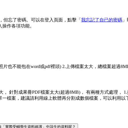
 信箱，但忘了密碼。可以在登入頁面，點擊「
我忘記了自已的密碼
」
入操作各項功能。
(照片也不能包在word或pdf裡頭) 2.上傳檔案太大，總檔案超過8M
案太大， 針對成果冊PDF檔案太大(超過8MB)， 有兩種方式處理，
議請利用線上軟體再分割成數個檔案，可以利用以下網址來進行分割 https:/
何刪除「實際受輔學生資料維護」中該生的資料呢？