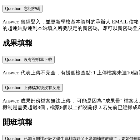
Question: 忘記密碼
Answer: 曾經登入，並更新學校基本資料的承辦人 EMAIL
的超連結點連到本站填入所要設定的新密碼。即可以新密碼登
成果填報
Question: 沒有證明單下載
Answer: 代表上傳不完全，有幾個檢查點: 1.上傳檔案未達10個
Question: 上傳檔案後沒有反應
Answer: 成果部份檔案無法上傳， 可能是因為 "成果冊" 檔
機制是需要超過8個，檔案8個以上都沒關係 2.若先前已經掃成單一檔案，建
開班填報
Question: 已加入開課班級之學生資料臨時又不參加補救教學了，要如