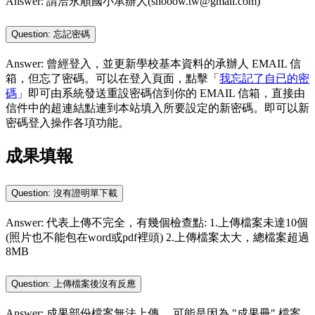
Answer: 請洽永順國小承辦人(shooow.tw@gmail.com)
Question: 忘記密碼
Answer: 曾經登入，並更新學校基本資料的承辦人 EMAIL 信
箱，但忘了密碼。可以在登入頁面，點擊「
我忘記了自已的密
碼
」即可由系統發送重設密碼信到你的 EMAIL 信箱，直接由
信件中的超連結點連到本站填入所要設定的新密碼。即可以新
密碼登入操作各項功能。
成果填報
Question: 沒有證明單下載
Answer: 代表上傳不完全，有幾個檢查點: 1.上傳檔案未達10個
(照片也不能包在word或pdf裡頭) 2.上傳檔案太大，總檔案超過
8MB
Question: 上傳檔案後沒有反應
Answer: 成果部份檔案無法上傳， 可能是因為 "成果冊" 檔案