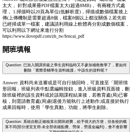
太大， 針對成果冊PDF檔案太大(超過8MB)， 有兩種方式處
理， 1.掃描時以20頁為單位(低解析度)，掃描成數個檔案後上
傳(上傳機制是需要超過8個，檔案8個以上都沒關係 2.若先前
已經掃成單一檔案，建議請利用線上軟體再分割成數個檔案，
可以利用以下網址來進行分割
https://www.ilovepdf.com/zh_tw/fencai_pdf
開班填報
Question: 已加入開課班級之學生資料臨時又不參加補救教學了，要如何
刪除「實際受輔學生資料維護」中該生的資料呢？
Answer: 資料尚未送審或是可自行抽回時，可直接至「開班情
形回報」班級列表中點選編輯按鈕，進入班級資料頁面後，刪
除班級裡的該生資料或於該期課程結束後，若教育處(局)已審
核，則需請教育處(局)剔退後方能執行上述動作;或直接於執行
成果回報時，使用「學生異動」功能，將學生剔除。
Question: 系統自動正確核算出開班經費，給予很大的方便，但各校的概
算不同(部分便宜支用-未全部依鐘點費、勞保，勞退金編列)，會不會影響