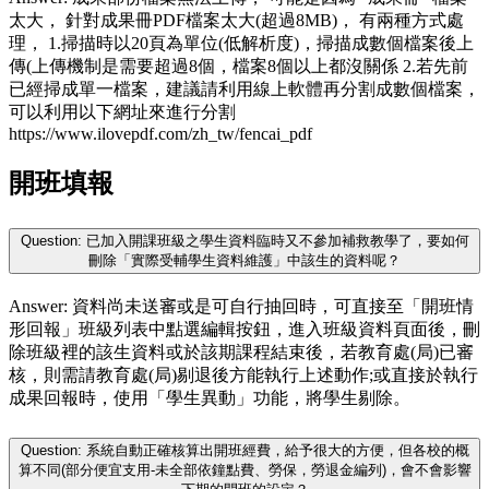
太大， 針對成果冊PDF檔案太大(超過8MB)， 有兩種方式處
理， 1.掃描時以20頁為單位(低解析度)，掃描成數個檔案後上
傳(上傳機制是需要超過8個，檔案8個以上都沒關係 2.若先前
已經掃成單一檔案，建議請利用線上軟體再分割成數個檔案，
可以利用以下網址來進行分割
https://www.ilovepdf.com/zh_tw/fencai_pdf
開班填報
Question: 已加入開課班級之學生資料臨時又不參加補救教學了，要如何
刪除「實際受輔學生資料維護」中該生的資料呢？
Answer: 資料尚未送審或是可自行抽回時，可直接至「開班情
形回報」班級列表中點選編輯按鈕，進入班級資料頁面後，刪
除班級裡的該生資料或於該期課程結束後，若教育處(局)已審
核，則需請教育處(局)剔退後方能執行上述動作;或直接於執行
成果回報時，使用「學生異動」功能，將學生剔除。
Question: 系統自動正確核算出開班經費，給予很大的方便，但各校的概
算不同(部分便宜支用-未全部依鐘點費、勞保，勞退金編列)，會不會影響