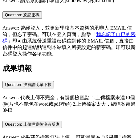
Answer: 請洽永順國小承辦人(shooow.tw@gmail.com)
Question: 忘記密碼
Answer: 曾經登入，並更新學校基本資料的承辦人 EMAIL 信
箱，但忘了密碼。可以在登入頁面，點擊「
我忘記了自已的密
碼
」即可由系統發送重設密碼信到你的 EMAIL 信箱，直接由
信件中的超連結點連到本站填入所要設定的新密碼。即可以新
密碼登入操作各項功能。
成果填報
Question: 沒有證明單下載
Answer: 代表上傳不完全，有幾個檢查點: 1.上傳檔案未達10個
(照片也不能包在word或pdf裡頭) 2.上傳檔案太大，總檔案超過
8MB
Question: 上傳檔案後沒有反應
Answer: 成果部份檔案無法上傳， 可能是因為 "成果冊" 檔案