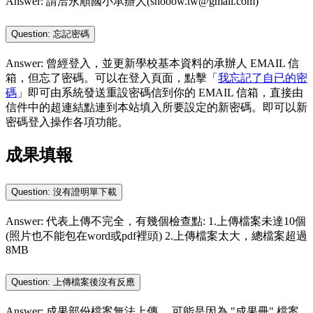
Answer: 請洽永順國小承辦人(shooow.tw@gmail.com)
Question: 忘記密碼
Answer: 曾經登入，並更新學校基本資料的承辦人 EMAIL 信
箱，但忘了密碼。可以在登入頁面，點擊「
我忘記了自已的密
碼
」即可由系統發送重設密碼信到你的 EMAIL 信箱，直接由
信件中的超連結點連到本站填入所要設定的新密碼。即可以新
密碼登入操作各項功能。
成果填報
Question: 沒有證明單下載
Answer: 代表上傳不完全，有幾個檢查點: 1.上傳檔案未達10個
(照片也不能包在word或pdf裡頭) 2.上傳檔案太大，總檔案超過
8MB
Question: 上傳檔案後沒有反應
Answer: 成果部份檔案無法上傳， 可能是因為 "成果冊" 檔案