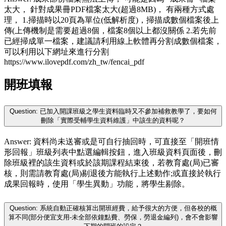
太大， 針對成果冊PDF檔案太大(超過8MB)， 有兩種方式處
理， 1.掃描時以20頁為單位(低解析度)，掃描成數個檔案後上
傳(上傳機制是需要超過8個，檔案8個以上都沒關係 2.若先前
已經掃成單一檔案，建議請利用線上軟體再分割成數個檔案，
可以利用以下網址來進行分割
https://www.ilovepdf.com/zh_tw/fencai_pdf
開班填報
Question: 已加入開課班級之學生資料臨時又不參加補救教學了，要如何
刪除「實際受輔學生資料維護」中該生的資料呢？
Answer: 資料尚未送審或是可自行抽回時，可直接至「開班情
形回報」班級列表中點選編輯按鈕，進入班級資料頁面後，刪
除班級裡的該生資料或於該期課程結束後，若教育處(局)已審
核，則需請教育處(局)剔退後方能執行上述動作;或直接於執行
成果回報時，使用「學生異動」功能，將學生剔除。
Question: 系統自動正確核算出開班經費，給予很大的方便，但各校的概
算不同(部分便宜支用-未全部依鐘點費、勞保，勞退金編列)，會不會影響