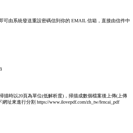
即可由系統發送重設密碼信到你的 EMAIL 信箱，直接由信件中
B
 1.掃描時以20頁為單位(低解析度)，掃描成數個檔案後上傳(上傳
/www.ilovepdf.com/zh_tw/fencai_pdf