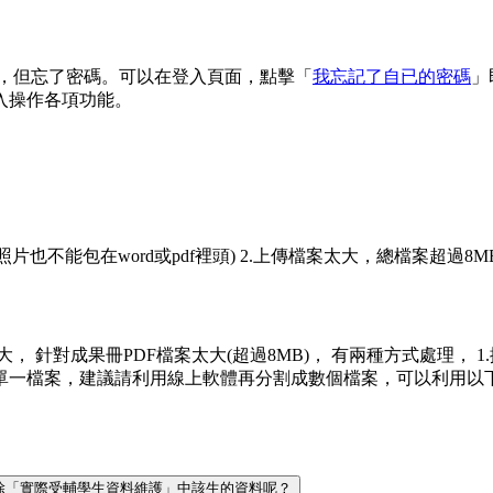
 信箱，但忘了密碼。可以在登入頁面，點擊「
我忘記了自已的密碼
」
入操作各項功能。
(照片也不能包在word或pdf裡頭) 2.上傳檔案太大，總檔案超過8M
案太大， 針對成果冊PDF檔案太大(超過8MB)， 有兩種方式處理，
議請利用線上軟體再分割成數個檔案，可以利用以下網址來進行分割 https:/
何刪除「實際受輔學生資料維護」中該生的資料呢？