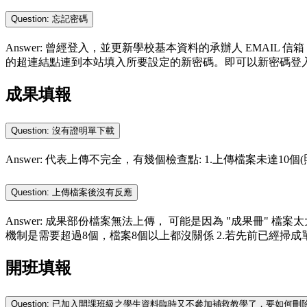
Question: 忘記密碼
Answer: 曾經登入，並更新學校基本資料的承辦人 EMAIL
的超連結點連到本站填入所要設定的新密碼。即可以新密碼登
成果填報
Question: 沒有證明單下載
Answer: 代表上傳不完全，有幾個檢查點: 1.上傳檔案未達10個
Question: 上傳檔案後沒有反應
Answer: 成果部份檔案無法上傳， 可能是因為 "成果冊" 檔
機制是需要超過8個，檔案8個以上都沒關係 2.若先前已經掃成單一檔案，建
開班填報
Question: 已加入開課班級之學生資料臨時又不參加補救教學了，要如