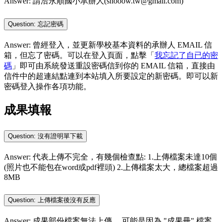
Answer: 請洽永順國小承辦人(shooow.tw@gmail.com)
Question: 忘記密碼
Answer: 曾經登入，並更新學校基本資料的承辦人 EMAIL 信
箱，但忘了密碼。可以在登入頁面，點擊「
我忘記了自已的密
碼
」即可由系統發送重設密碼信到你的 EMAIL 信箱，直接由
信件中的超連結點連到本站填入所要設定的新密碼。即可以新
密碼登入操作各項功能。
成果填報
Question: 沒有證明單下載
Answer: 代表上傳不完全，有幾個檢查點: 1.上傳檔案未達10個
(照片也不能包在word或pdf裡頭) 2.上傳檔案太大，總檔案超過
8MB
Question: 上傳檔案後沒有反應
Answer: 成果部份檔案無法上傳， 可能是因為 "成果冊" 檔案