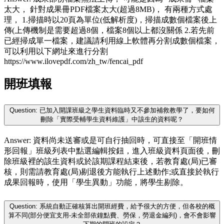
太大， 針對成果冊PDF檔案太大(超過8MB)， 有兩種方式處
理， 1.掃描時以20頁為單位(低解析度)，掃描成數個檔案後上
傳(上傳機制是需要超過8個，檔案8個以上都沒關係 2.若先前
已經掃成單一檔案，建議請利用線上軟體再分割成數個檔案，
可以利用以下網址來進行分割
https://www.ilovepdf.com/zh_tw/fencai_pdf
開班填報
Question: 已加入開課班級之學生資料臨時又不參加補救教學了，要如何
刪除「實際受輔學生資料維護」中該生的資料呢？
Answer: 資料尚未送審或是可自行抽回時，可直接至「開班情
形回報」班級列表中點選編輯按鈕，進入班級資料頁面後，刪
除班級裡的該生資料或於該期課程結束後，若教育處(局)已審
核，則需請教育處(局)剔退後方能執行上述動作;或直接於執行
成果回報時，使用「學生異動」功能，將學生剔除。
Question: 系統自動正確核算出開班經費，給予很大的方便，但各校的概
算不同(部分便宜支用-未全部依鐘點費、勞保，勞退金編列)，會不會影響