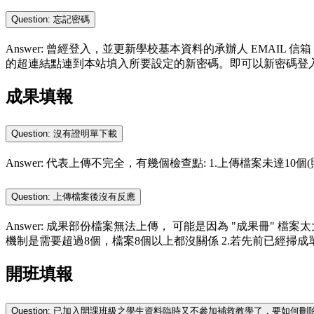
Question: 忘記密碼
Answer: 曾經登入，並更新學校基本資料的承辦人 EMAIL
的超連結點連到本站填入所要設定的新密碼。即可以新密碼登
成果填報
Question: 沒有證明單下載
Answer: 代表上傳不完全，有幾個檢查點: 1.上傳檔案未達10個
Question: 上傳檔案後沒有反應
Answer: 成果部份檔案無法上傳， 可能是因為 "成果冊" 檔
機制是需要超過8個，檔案8個以上都沒關係 2.若先前已經掃成單一檔案，建
開班填報
Question: 已加入開課班級之學生資料臨時又不參加補救教學了，要如