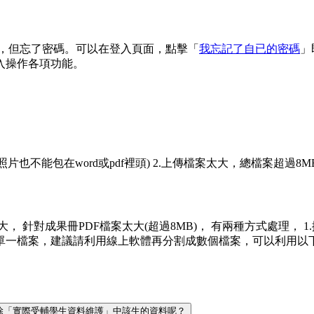
 信箱，但忘了密碼。可以在登入頁面，點擊「
我忘記了自已的密碼
」
入操作各項功能。
(照片也不能包在word或pdf裡頭) 2.上傳檔案太大，總檔案超過8M
案太大， 針對成果冊PDF檔案太大(超過8MB)， 有兩種方式處理，
議請利用線上軟體再分割成數個檔案，可以利用以下網址來進行分割 https:/
何刪除「實際受輔學生資料維護」中該生的資料呢？