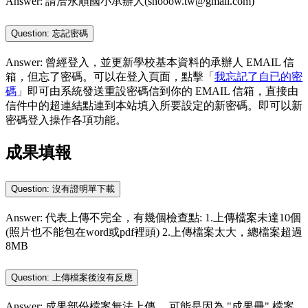
Answer: 請洽永順國小承辦人(shooow.tw@gmail.com)
Question: 忘記密碼
Answer: 曾經登入，並更新學校基本資料的承辦人 EMAIL 信
箱，但忘了密碼。可以在登入頁面，點擊「
我忘記了自已的密
碼
」即可由系統發送重設密碼信到你的 EMAIL 信箱，直接由
信件中的超連結點連到本站填入所要設定的新密碼。即可以新
密碼登入操作各項功能。
成果填報
Question: 沒有證明單下載
Answer: 代表上傳不完全，有幾個檢查點: 1.上傳檔案未達10個
(照片也不能包在word或pdf裡頭) 2.上傳檔案太大，總檔案超過
8MB
Question: 上傳檔案後沒有反應
Answer: 成果部份檔案無法上傳， 可能是因為 "成果冊" 檔案