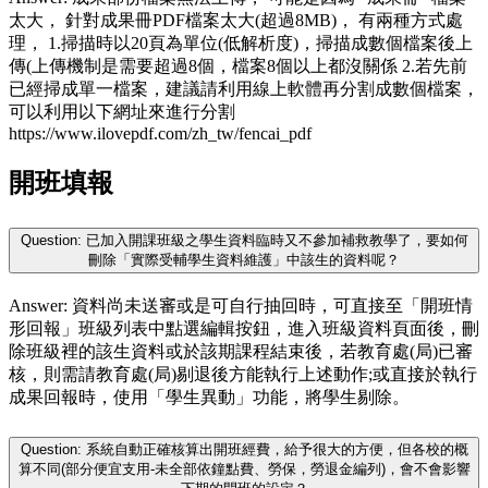
太大， 針對成果冊PDF檔案太大(超過8MB)， 有兩種方式處
理， 1.掃描時以20頁為單位(低解析度)，掃描成數個檔案後上
傳(上傳機制是需要超過8個，檔案8個以上都沒關係 2.若先前
已經掃成單一檔案，建議請利用線上軟體再分割成數個檔案，
可以利用以下網址來進行分割
https://www.ilovepdf.com/zh_tw/fencai_pdf
開班填報
Question: 已加入開課班級之學生資料臨時又不參加補救教學了，要如何
刪除「實際受輔學生資料維護」中該生的資料呢？
Answer: 資料尚未送審或是可自行抽回時，可直接至「開班情
形回報」班級列表中點選編輯按鈕，進入班級資料頁面後，刪
除班級裡的該生資料或於該期課程結束後，若教育處(局)已審
核，則需請教育處(局)剔退後方能執行上述動作;或直接於執行
成果回報時，使用「學生異動」功能，將學生剔除。
Question: 系統自動正確核算出開班經費，給予很大的方便，但各校的概
算不同(部分便宜支用-未全部依鐘點費、勞保，勞退金編列)，會不會影響