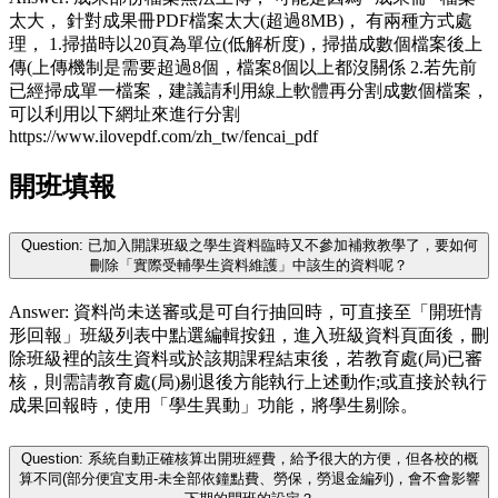
太大， 針對成果冊PDF檔案太大(超過8MB)， 有兩種方式處
理， 1.掃描時以20頁為單位(低解析度)，掃描成數個檔案後上
傳(上傳機制是需要超過8個，檔案8個以上都沒關係 2.若先前
已經掃成單一檔案，建議請利用線上軟體再分割成數個檔案，
可以利用以下網址來進行分割
https://www.ilovepdf.com/zh_tw/fencai_pdf
開班填報
Question: 已加入開課班級之學生資料臨時又不參加補救教學了，要如何
刪除「實際受輔學生資料維護」中該生的資料呢？
Answer: 資料尚未送審或是可自行抽回時，可直接至「開班情
形回報」班級列表中點選編輯按鈕，進入班級資料頁面後，刪
除班級裡的該生資料或於該期課程結束後，若教育處(局)已審
核，則需請教育處(局)剔退後方能執行上述動作;或直接於執行
成果回報時，使用「學生異動」功能，將學生剔除。
Question: 系統自動正確核算出開班經費，給予很大的方便，但各校的概
算不同(部分便宜支用-未全部依鐘點費、勞保，勞退金編列)，會不會影響