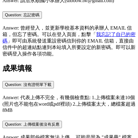
Answer: 請洽永順國小承辦人(shooow.tw@gmail.com)
Question: 忘記密碼
Answer: 曾經登入，並更新學校基本資料的承辦人 EMAIL 信
箱，但忘了密碼。可以在登入頁面，點擊「
我忘記了自已的密
碼
」即可由系統發送重設密碼信到你的 EMAIL 信箱，直接由
信件中的超連結點連到本站填入所要設定的新密碼。即可以新
密碼登入操作各項功能。
成果填報
Question: 沒有證明單下載
Answer: 代表上傳不完全，有幾個檢查點: 1.上傳檔案未達10個
(照片也不能包在word或pdf裡頭) 2.上傳檔案太大，總檔案超過
8MB
Question: 上傳檔案後沒有反應
Answer: 成果部份檔案無法上傳， 可能是因為 "成果冊" 檔案