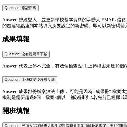
Question: 忘記密碼
Answer: 曾經登入，並更新學校基本資料的承辦人 EMAIL
的超連結點連到本站填入所要設定的新密碼。即可以新密碼登
成果填報
Question: 沒有證明單下載
Answer: 代表上傳不完全，有幾個檢查點: 1.上傳檔案未達10個
Question: 上傳檔案後沒有反應
Answer: 成果部份檔案無法上傳， 可能是因為 "成果冊" 檔
機制是需要超過8個，檔案8個以上都沒關係 2.若先前已經掃成單一檔案，建
開班填報
Question: 已加入開課班級之學生資料臨時又不參加補救教學了，要如