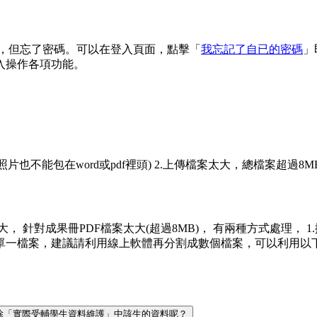
 信箱，但忘了密碼。可以在登入頁面，點擊「
我忘記了自已的密碼
」
入操作各項功能。
(照片也不能包在word或pdf裡頭) 2.上傳檔案太大，總檔案超過8M
案太大， 針對成果冊PDF檔案太大(超過8MB)， 有兩種方式處理，
議請利用線上軟體再分割成數個檔案，可以利用以下網址來進行分割 https:/
何刪除「實際受輔學生資料維護」中該生的資料呢？