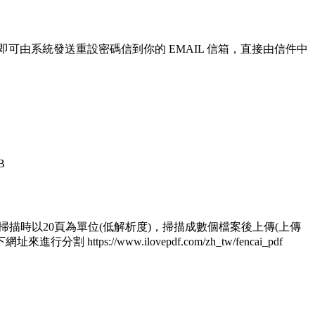
即可由系統發送重設密碼信到你的 EMAIL 信箱，直接由信件中
B
 1.掃描時以20頁為單位(低解析度)，掃描成數個檔案後上傳(上傳
/www.ilovepdf.com/zh_tw/fencai_pdf