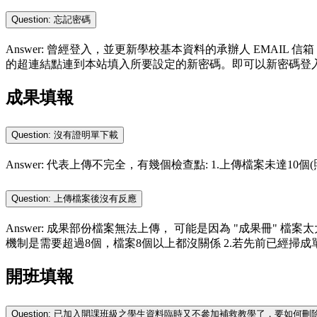
Question: 忘記密碼
Answer: 曾經登入，並更新學校基本資料的承辦人 EMAIL
的超連結點連到本站填入所要設定的新密碼。即可以新密碼登
成果填報
Question: 沒有證明單下載
Answer: 代表上傳不完全，有幾個檢查點: 1.上傳檔案未達10個
Question: 上傳檔案後沒有反應
Answer: 成果部份檔案無法上傳， 可能是因為 "成果冊" 檔
機制是需要超過8個，檔案8個以上都沒關係 2.若先前已經掃成單一檔案，建
開班填報
Question: 已加入開課班級之學生資料臨時又不參加補救教學了，要如