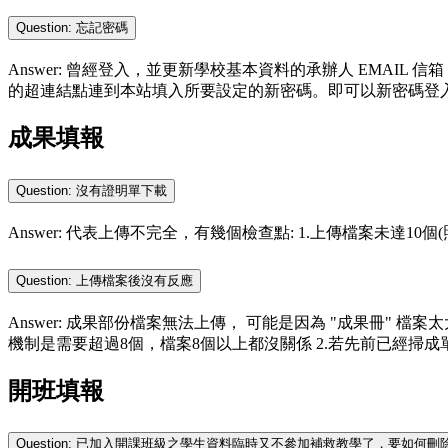
Question: 忘記密碼
Answer: 曾經登入，並更新學校基本資料的承辦人 EMAIL
的超連結點連到本站填入所要設定的新密碼。即可以新密碼登
成果填報
Question: 沒有證明單下載
Answer: 代表上傳不完全，有幾個檢查點: 1.上傳檔案未達10個
Question: 上傳檔案後沒有反應
Answer: 成果部份檔案無法上傳， 可能是因為 "成果冊" 檔
機制是需要超過8個，檔案8個以上都沒關係 2.若先前已經掃成單一檔案，建
開班填報
Question: 已加入開課班級之學生資料臨時又不參加補救教學了，要如