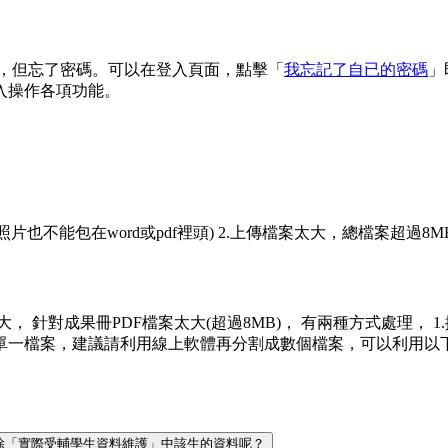
 信箱，但忘了密碼。可以在登入頁面，點擊「
我忘記了自已的密碼
」
入操作各項功能。
(照片也不能包在word或pdf裡頭) 2.上傳檔案太大，總檔案超過8M
案太大， 針對成果冊PDF檔案太大(超過8MB)， 有兩種方式處理，
議請利用線上軟體再分割成數個檔案，可以利用以下網址來進行分割 https:/
何刪除「實際受輔學生資料維護」中該生的資料呢？