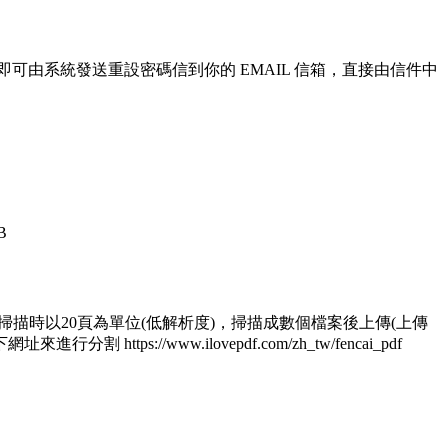
即可由系統發送重設密碼信到你的 EMAIL 信箱，直接由信件中
B
 1.掃描時以20頁為單位(低解析度)，掃描成數個檔案後上傳(上傳
/www.ilovepdf.com/zh_tw/fencai_pdf