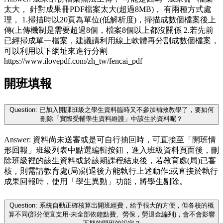
太大， 針對成果冊PDF檔案太大(超過8MB)， 有兩種方式處
理， 1.掃描時以20頁為單位(低解析度)，掃描成數個檔案後上
傳(上傳機制是需要超過8個，檔案8個以上都沒關係 2.若先前
已經掃成單一檔案，建議請利用線上軟體再分割成數個檔案，
可以利用以下網址來進行分割
https://www.ilovepdf.com/zh_tw/fencai_pdf
開班填報
Question: 已加入開課班級之學生資料臨時又不參加補救教學了，要如何
刪除「實際受輔學生資料維護」中該生的資料呢？
Answer: 資料尚未送審或是可自行抽回時，可直接至「開班情
形回報」班級列表中點選編輯按鈕，進入班級資料頁面後，刪
除班級裡的該生資料或於該期課程結束後，若教育處(局)已審
核，則需請教育處(局)剔退後方能執行上述動作;或直接於執行
成果回報時，使用「學生異動」功能，將學生剔除。
Question: 系統自動正確核算出開班經費，給予很大的方便，但各校的概
算不同(部分便宜支用-未全部依鐘點費、勞保，勞退金編列)，會不會影響