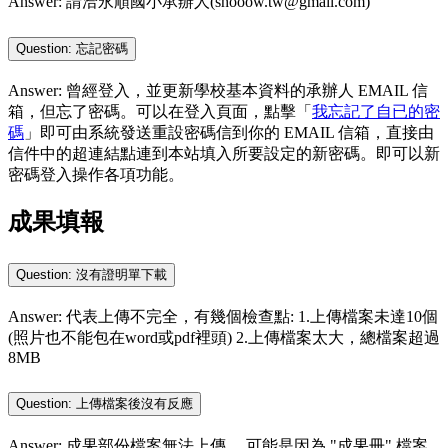
Answer: 請洽永順國小承辦人(shooow.tw@gmail.com)
Question: 忘記密碼
Answer: 曾經登入，並更新學校基本資料的承辦人 EMAIL 信
箱，但忘了密碼。可以在登入頁面，點擊「
我忘記了自已的密
碼
」即可由系統發送重設密碼信到你的 EMAIL 信箱，直接由
信件中的超連結點連到本站填入所要設定的新密碼。即可以新
密碼登入操作各項功能。
成果填報
Question: 沒有證明單下載
Answer: 代表上傳不完全，有幾個檢查點: 1.上傳檔案未達10個
(照片也不能包在word或pdf裡頭) 2.上傳檔案太大，總檔案超過
8MB
Question: 上傳檔案後沒有反應
Answer: 成果部份檔案無法上傳， 可能是因為 "成果冊" 檔案