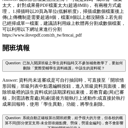
太大， 針對成果冊PDF檔案太大(超過8MB)， 有兩種方式處
理， 1.掃描時以20頁為單位(低解析度)，掃描成數個檔案後上
傳(上傳機制是需要超過8個，檔案8個以上都沒關係 2.若先前
已經掃成單一檔案，建議請利用線上軟體再分割成數個檔案，
可以利用以下網址來進行分割
https://www.ilovepdf.com/zh_tw/fencai_pdf
開班填報
Question: 已加入開課班級之學生資料臨時又不參加補救教學了，要如何
刪除「實際受輔學生資料維護」中該生的資料呢？
Answer: 資料尚未送審或是可自行抽回時，可直接至「開班情
形回報」班級列表中點選編輯按鈕，進入班級資料頁面後，刪
除班級裡的該生資料或於該期課程結束後，若教育處(局)已審
核，則需請教育處(局)剔退後方能執行上述動作;或直接於執行
成果回報時，使用「學生異動」功能，將學生剔除。
Question: 系統自動正確核算出開班經費，給予很大的方便，但各校的概
算不同(部分便宜支用-未全部依鐘點費、勞保，勞退金編列)，會不會影響