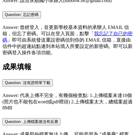
Answer: 請洽永順國小承辦人(shooow.tw@gmail.com)
Question: 忘記密碼
Answer: 曾經登入，並更新學校基本資料的承辦人 EMAIL 信
箱，但忘了密碼。可以在登入頁面，點擊「
我忘記了自已的密
碼
」即可由系統發送重設密碼信到你的 EMAIL 信箱，直接由
信件中的超連結點連到本站填入所要設定的新密碼。即可以新
密碼登入操作各項功能。
成果填報
Question: 沒有證明單下載
Answer: 代表上傳不完全，有幾個檢查點: 1.上傳檔案未達10個
(照片也不能包在word或pdf裡頭) 2.上傳檔案太大，總檔案超過
8MB
Question: 上傳檔案後沒有反應
Answer: 成果部份檔案無法上傳， 可能是因為 "成果冊" 檔案