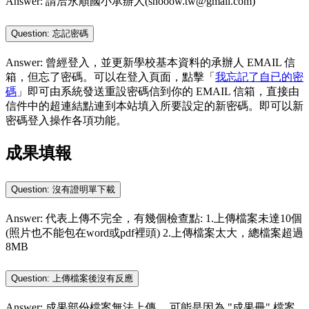
Answer: 請洽永順國小承辦人(shooow.tw@gmail.com)
Question: 忘記密碼
Answer: 曾經登入，並更新學校基本資料的承辦人 EMAIL 信
箱，但忘了密碼。可以在登入頁面，點擊「
我忘記了自已的密
碼
」即可由系統發送重設密碼信到你的 EMAIL 信箱，直接由
信件中的超連結點連到本站填入所要設定的新密碼。即可以新
密碼登入操作各項功能。
成果填報
Question: 沒有證明單下載
Answer: 代表上傳不完全，有幾個檢查點: 1.上傳檔案未達10個
(照片也不能包在word或pdf裡頭) 2.上傳檔案太大，總檔案超過
8MB
Question: 上傳檔案後沒有反應
Answer: 成果部份檔案無法上傳， 可能是因為 "成果冊" 檔案