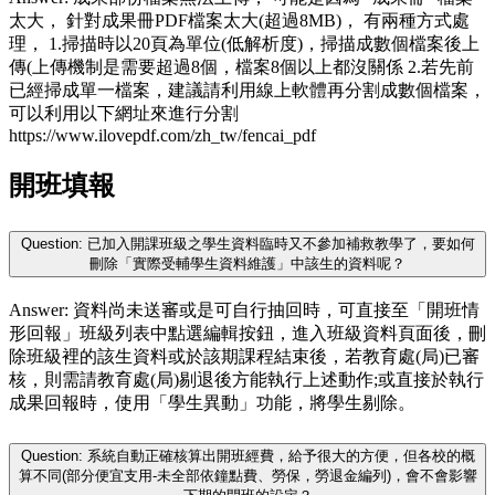
太大， 針對成果冊PDF檔案太大(超過8MB)， 有兩種方式處
理， 1.掃描時以20頁為單位(低解析度)，掃描成數個檔案後上
傳(上傳機制是需要超過8個，檔案8個以上都沒關係 2.若先前
已經掃成單一檔案，建議請利用線上軟體再分割成數個檔案，
可以利用以下網址來進行分割
https://www.ilovepdf.com/zh_tw/fencai_pdf
開班填報
Question: 已加入開課班級之學生資料臨時又不參加補救教學了，要如何
刪除「實際受輔學生資料維護」中該生的資料呢？
Answer: 資料尚未送審或是可自行抽回時，可直接至「開班情
形回報」班級列表中點選編輯按鈕，進入班級資料頁面後，刪
除班級裡的該生資料或於該期課程結束後，若教育處(局)已審
核，則需請教育處(局)剔退後方能執行上述動作;或直接於執行
成果回報時，使用「學生異動」功能，將學生剔除。
Question: 系統自動正確核算出開班經費，給予很大的方便，但各校的概
算不同(部分便宜支用-未全部依鐘點費、勞保，勞退金編列)，會不會影響