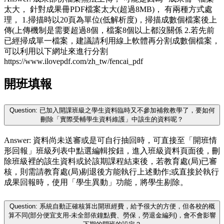
太大， 針對成果冊PDF檔案太大(超過8MB)， 有兩種方式處
理， 1.掃描時以20頁為單位(低解析度)，掃描成數個檔案後上
傳(上傳機制是需要超過8個，檔案8個以上都沒關係 2.若先前
已經掃成單一檔案，建議請利用線上軟體再分割成數個檔案，
可以利用以下網址來進行分割
https://www.ilovepdf.com/zh_tw/fencai_pdf
開班填報
Question: 已加入開課班級之學生資料臨時又不參加補救教學了，要如何
刪除「實際受輔學生資料維護」中該生的資料呢？
Answer: 資料尚未送審或是可自行抽回時，可直接至「開班情
形回報」班級列表中點選編輯按鈕，進入班級資料頁面後，刪
除班級裡的該生資料或於該期課程結束後，若教育處(局)已審
核，則需請教育處(局)剔退後方能執行上述動作;或直接於執行
成果回報時，使用「學生異動」功能，將學生剔除。
Question: 系統自動正確核算出開班經費，給予很大的方便，但各校的概
算不同(部分便宜支用-未全部依鐘點費、勞保，勞退金編列)，會不會影響