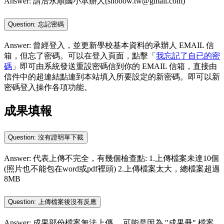
Answer: 請洽永順國小承辦人(shooow.tw@gmail.com)
Question: 忘記密碼
Answer: 曾經登入，並更新學校基本資料的承辦人 EMAIL 信
箱，但忘了密碼。可以在登入頁面，點擊「
我忘記了自已的密
碼
」即可由系統發送重設密碼信到你的 EMAIL 信箱，直接由
信件中的超連結點連到本站填入所要設定的新密碼。即可以新
密碼登入操作各項功能。
成果填報
Question: 沒有證明單下載
Answer: 代表上傳不完全，有幾個檢查點: 1.上傳檔案未達10個
(照片也不能包在word或pdf裡頭) 2.上傳檔案太大，總檔案超過
8MB
Question: 上傳檔案後沒有反應
Answer: 成果部份檔案無法上傳， 可能是因為 "成果冊" 檔案