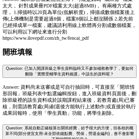
太大， 針對成果冊PDF檔案太大(超過8MB)， 有兩種方式處
理， 1.掃描時以20頁為單位(低解析度)，掃描成數個檔案後上
傳(上傳機制是需要超過8個，檔案8個以上都沒關係 2.若先前
已經掃成單一檔案，建議請利用線上軟體再分割成數個檔案，
可以利用以下網址來進行分割
https://www.ilovepdf.com/zh_tw/fencai_pdf
開班填報
Question: 已加入開課班級之學生資料臨時又不參加補救教學了，要如何
刪除「實際受輔學生資料維護」中該生的資料呢？
Answer: 資料尚未送審或是可自行抽回時，可直接至「開班情
形回報」班級列表中點選編輯按鈕，進入班級資料頁面後，刪
除班級裡的該生資料或於該期課程結束後，若教育處(局)已審
核，則需請教育處(局)剔退後方能執行上述動作;或直接於執行
成果回報時，使用「學生異動」功能，將學生剔除。
Question: 系統自動正確核算出開班經費，給予很大的方便，但各校的概
算不同(部分便宜支用-未全部依鐘點費、勞保，勞退金編列)，會不會影響