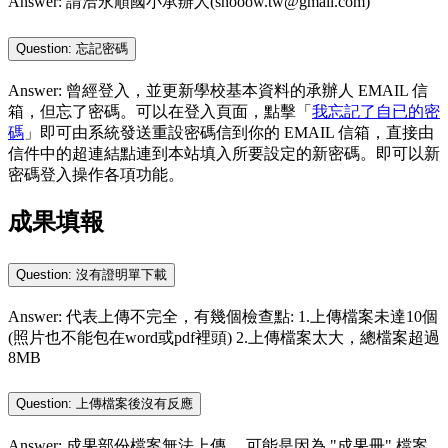
Answer: 請洽永順國小承辦人(shooow.tw@gmail.com)
Question: 忘記密碼
Answer: 曾經登入，並更新學校基本資料的承辦人 EMAIL 信
箱，但忘了密碼。可以在登入頁面，點擊「
我忘記了自已的密
碼
」即可由系統發送重設密碼信到你的 EMAIL 信箱，直接由
信件中的超連結點連到本站填入所要設定的新密碼。即可以新
密碼登入操作各項功能。
成果填報
Question: 沒有證明單下載
Answer: 代表上傳不完全，有幾個檢查點: 1.上傳檔案未達10個
(照片也不能包在word或pdf裡頭) 2.上傳檔案太大，總檔案超過
8MB
Question: 上傳檔案後沒有反應
Answer: 成果部份檔案無法上傳， 可能是因為 "成果冊" 檔案